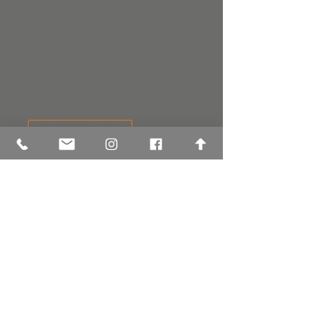
BÜRO
Montag – Freitag
08.00 – 12.30 Uhr
14.00 – 16.30 Uhr
BAUHOF
Montag – Freitag
07.00 – 12.00 Uhr
12.30 – 16.30 Uhr
ANNAHMEKRITERIEN
KONTAKTFORMULAR